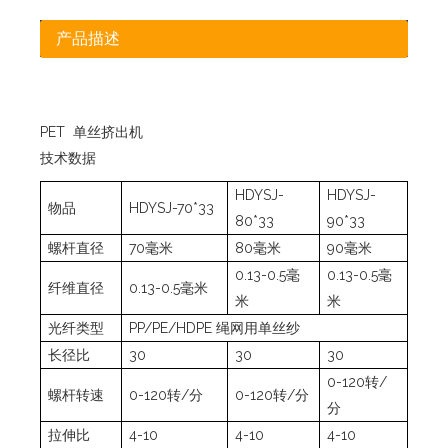
产品描述
PET 单丝挤出机
技术数据
HDYSJ-
HDYSJ-
物品
HDYSJ-70*33
80*33
90*33
螺杆直径
70毫米
80毫米
90毫米
0.13-0.5毫
0.13-0.5毫
纤维直径
0.13-0.5毫米
米
米
光纤类型
PP/PE/HDPE 绳网用单丝纱
长径比 ​
30
30
30
0-120转/
螺杆转速
0-120转/分
0-120转/分
分
拉伸比
4-10
4-10
4-10