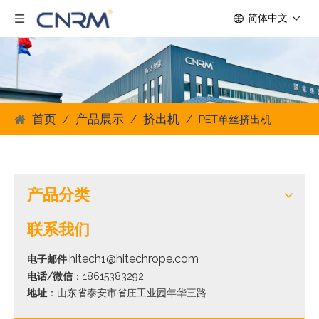
简体中文
首页
产品展示
挤出机
/
/
/
PET单丝挤出机
产品分类
联系我们
hitech1@hitechrope.com
电子邮件
:
电话/微信
：18615383292
地址
：山东省泰安市省庄工业园年华三路