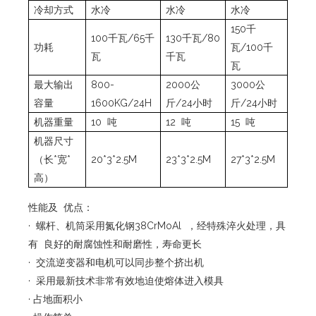
冷却方式
水冷
水冷
水冷
150千
100千瓦/65千
130千瓦/80
功耗
瓦/100千
瓦
千瓦
瓦
最大输出
800-
2000公
3000公
容量
1600KG/24H
斤/24小时
斤/24小时
机器重量
10 吨
12 吨
15 吨
机器尺寸
（长*宽*
20*3*2.5M
23*3*2.5M
27*3*2.5M
高）
性能及 优点：
· 螺杆、机筒采用氮化钢38CrMoAl ，经特殊淬火处理，具
有 良好的耐腐蚀性和耐磨性，寿命更长
· 交流逆变器和电机可以同步整个挤出机
· 采用最新技术非常有效地迫使熔体进入模具
· 占地面积小