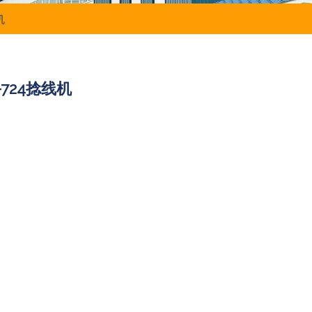
机
-724捻线机