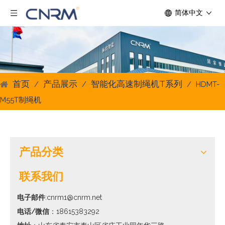
简体中文
首页
产品展示
智能化高速制绳机T系列
/
/
/
HDMT-
M55T制绳机
产品分类
联系我们
电子邮件
:cnrm1@cnrm.net
电话/微信
：18615383292